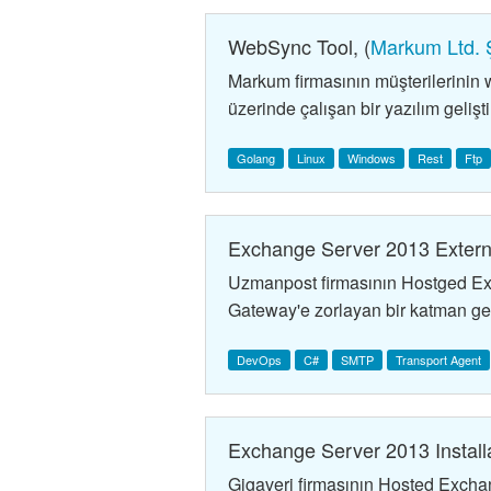
WebSync Tool, (
Markum Ltd. Ş
Markum firmasının müşterilerinin w
üzerinde çalışan bir yazılım gelişti
Golang
Linux
Windows
Rest
Ftp
Exchange Server 2013 Extern
Uzmanpost firmasının Hostged Exch
Gateway'e zorlayan bir katman geli
DevOps
C#
SMTP
Transport Agent
Exchange Server 2013 Installa
Gigaveri firmasının Hosted Exchan