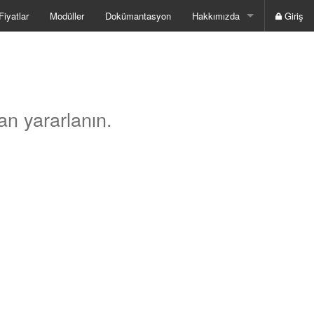
Fiyatlar
Modüller
Dokümantasyon
Hakkımızda
Giriş
Hizmetler
Partnerlerimiz
İletişim
n yararlanın.