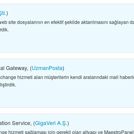
ti.
)
eb site dosyalarının en efektif şekilde aktarılmasını sağlayan d
rdik.
al Gateway, (
UzmanPosta
)
ange hizmeti alan müşterilerin kendi aralarındaki mail haberl
ştirdik.
tion Service, (
GigaVeri A.Ş.
)
ge hizmeti sağlaması için gerekli olan altyapı ve MaestroPanel