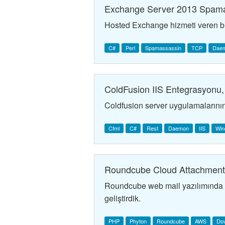
Exchange Server 2013 Spama
Hosted Exchange hizmeti veren bi
C#
Perl
Spamassassin
TCP
Dae
ColdFusion IIS Entegrasyonu
Coldfusion server uygulamalarının I
Cfml
C#
Rest
Daemon
IIS
Win
Roundcube Cloud Attachmen
Roundcube web mail yazılımında kul
geliştirdik.
PHP
Phyton
Roundcube
AWS
Do