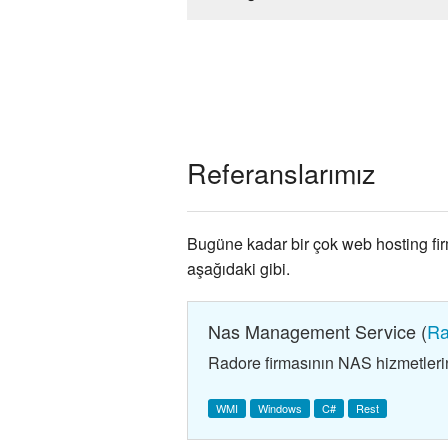
Referanslarımız
Bugüne kadar bir çok web hosting fir
aşağıdaki gibi.
Nas Management Service (
Ra
Radore firmasının NAS hizmetlerini
WMI
Windows
C#
Rest