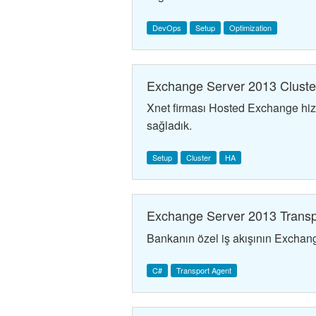
DevOps
Setup
Optimization
Exchange Server 2013 Cluste
Xnet firması Hosted Exchange hizm
sağladık.
Setup
Cluster
HA
Exchange Server 2013 Transp
Bankanın özel iş akışının Exchan
C#
Transport Agent