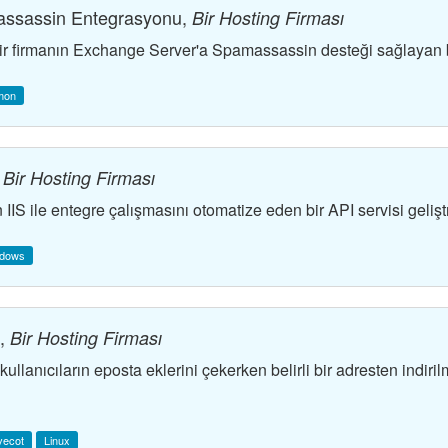
ssassin Entegrasyonu,
Bir Hosting Firması
r firmanın Exchange Server'a Spamassassin desteği sağlayan bi
mon
,
Bir Hosting Firması
IS ile entegre çalışmasını otomatize eden bir API servisi geliştr
dows
t,
Bir Hosting Firması
lanıcıların eposta eklerini çekerken belirli bir adresten indiril
vecot
Linux