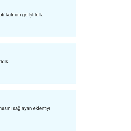
r katman geliştridik.
idik.
mesini sağlayan eklentiyi